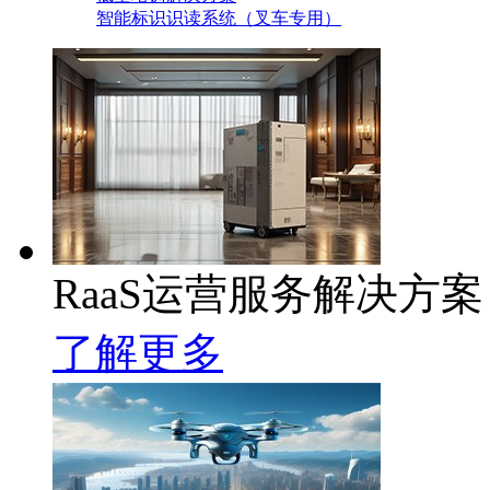
智能标识识读系统（叉车专用）
RaaS运营服务解决方案
了解更多