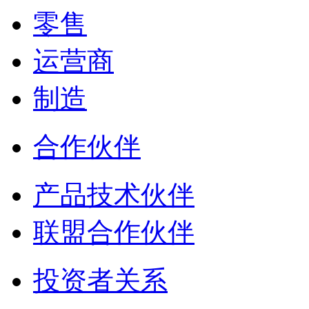
零售
运营商
制造
合作伙伴
产品技术伙伴
联盟合作伙伴
投资者关系