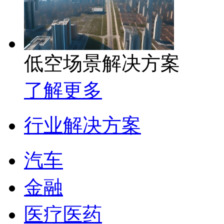
低空场景解决方案
了解更多
行业解决方案
汽车
金融
医疗医药