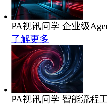
PA视讯问学 企业级Age
了解更多
PA视讯问学 智能流程