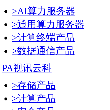
>AI算力服务器
>通用算力服务器
>计算终端产品
>数据通信产品
PA视讯云科
>存储产品
>计算产品