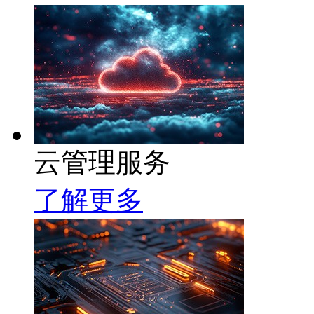
云管理服务
了解更多