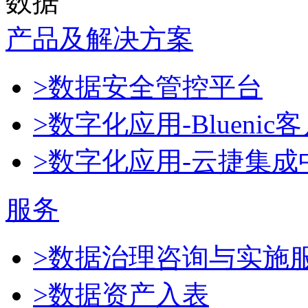
数据
产品及解决方案
>数据安全管控平台
>数字化应用-Blueni
>数字化应用-云捷集成
服务
>数据治理咨询与实施
>数据资产入表