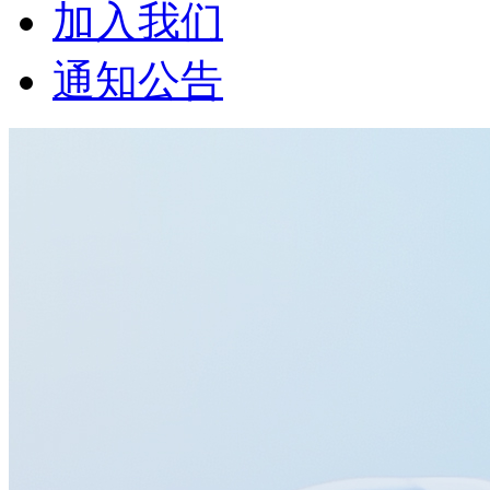
加入我们
通知公告