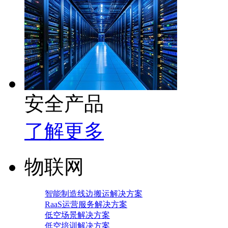
安全产品
了解更多
物联网
智能制造线边搬运解决方案
RaaS运营服务解决方案
低空场景解决方案
低空培训解决方案