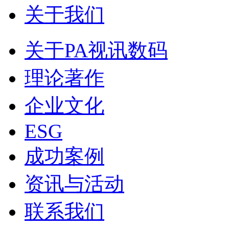
关于我们
关于PA视讯数码
理论著作
企业文化
ESG
成功案例
资讯与活动
联系我们