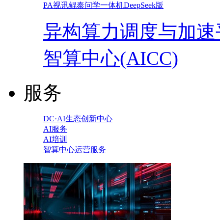
PA视讯鲲泰问学一体机DeepSeek版
异构算力调度与加速
智算中心(AICC)
服务
DC·AI生态创新中心
AI服务
AI培训
智算中心运营服务