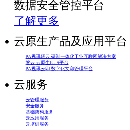
数据安全管控平台
了解更多
云原生产品及应用平台
PA视讯研云 研制一体化工业互联网解决方案
磐云 云原生PaaS平台
PA视讯云印 数字化文印管理平台
云服务
云管理服务
安全服务
基础架构服务
云应用服务
云培训服务