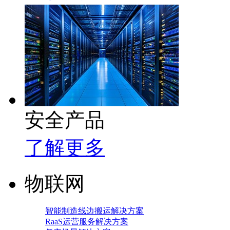
安全产品
了解更多
物联网
智能制造线边搬运解决方案
RaaS运营服务解决方案