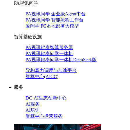
PA视讯问学
PA视讯问学 企业级Agent中台
PA视讯问学 智能流程工作台
爱问学 PC本地部署大模型
智算基础设施
PA视讯鲲泰智算服务器
PA视讯鲲泰问学一体机
PA视讯鲲泰问学一体机DeepSeek版
异构算力调度与加速平台
智算中心(AICC)
服务
DC·AI生态创新中心
AI服务
AI培训
智算中心运营服务