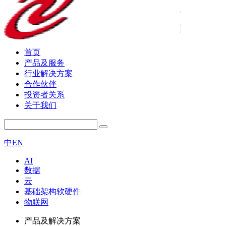
首页
产品及服务
行业解决方案
合作伙伴
投资者关系
关于我们
中
EN
AI
数据
云
基础架构软硬件
物联网
产品及解决方案