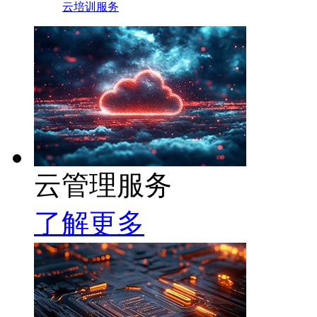
云培训服务
云管理服务
了解更多