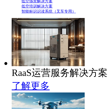
低空场景解决方案
低空培训解决方案
智能标识识读系统（叉车专用）
RaaS运营服务解决方案
了解更多